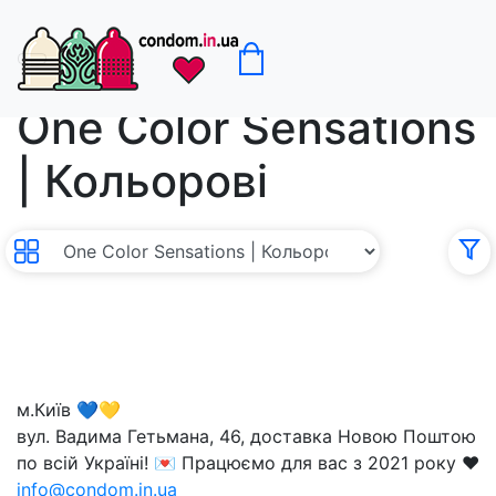
One Color Sensations
| Кольорові
без с
0
м.Київ 💙💛
вул. Вадима Гетьмана, 46, доставка Новою Поштою
по всій Україні! 💌 Працюємо для вас з 2021 року ❤️
info@condom.in.ua