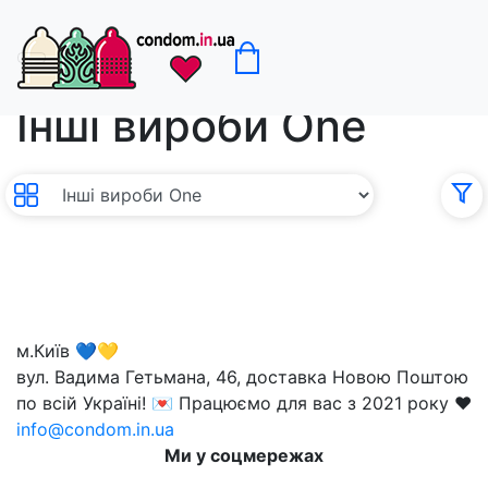
Інші вироби One
без с
0
м.Київ 💙💛
вул. Вадима Гетьмана, 46, доставка Новою Поштою
по всій Україні! 💌 Працюємо для вас з 2021 року ❤️
info@condom.in.ua
Ми у соцмережах